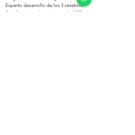
Experto desarrollo de los 3 cerebros
Certificado en diagnósticos del SER 
ejecutivos
Certificado Cámara Internacional de 
Conferencistas
Ivan.sanchez@seryhuella.com
www.seryhuella.com
See All
Recent Posts