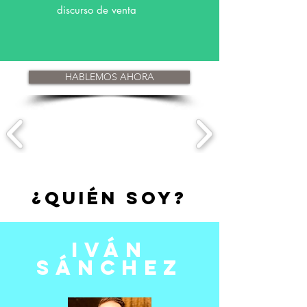
discurso de venta
! ES HORA DE SUBIR A OTRO
NIVEL ¡
HABLEMOS AHORA
¿quién SOY?
iván
sánchez